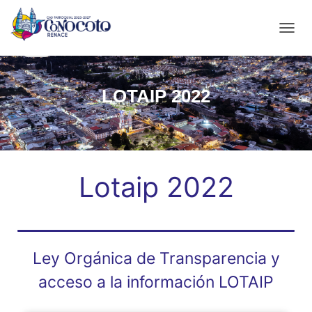
C
A
M
B
LOTAIP 2022
I
A
R
M
O
D
O
Lotaip 2022
D
E
N
A
V
E
Ley Orgánica de Transparencia y
G
A
acceso a la información LOTAIP
C
I