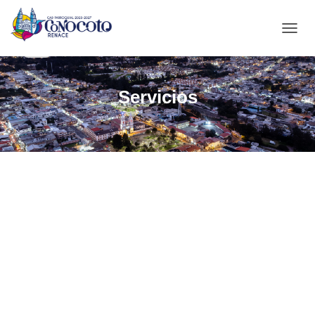
C
A
M
B
Servicios
I
A
R
M
O
D
O
D
E
N
A
V
E
G
A
C
I