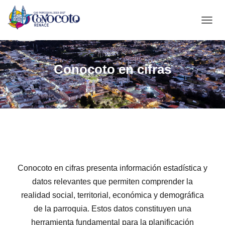
C
A
M
B
Conocoto en cifras
I
A
R
M
O
D
O
D
E
N
A
Conocoto en cifras presenta información estadística y
V
E
datos relevantes que permiten comprender la
G
realidad social, territorial, económica y demográfica
A
de la parroquia. Estos datos constituyen una
C
I
herramienta fundamental para la planificación