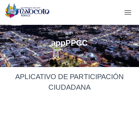
C
A
M
B
appPPCC
I
A
R
M
O
D
APLICATIVO DE PARTICIPACIÓN
O
D
CIUDADANA
E
N
A
V
E
G
A
C
I